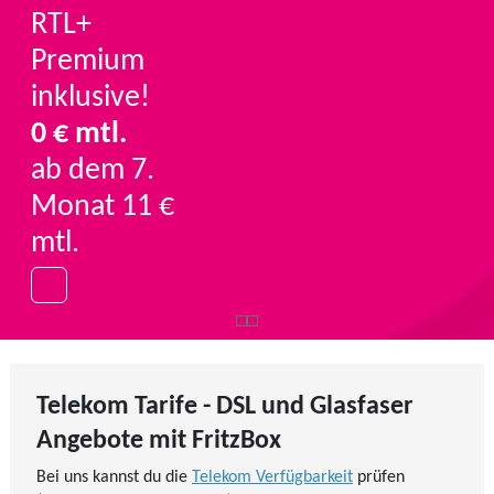
RTL+
Premium
inklusive!
0 € mtl.
ab dem 7.
Monat 11 €
mtl.
Telekom Tarife - DSL und Glasfaser
Angebote mit FritzBox
Bei uns kannst du die
Telekom Verfügbarkeit
prüfen