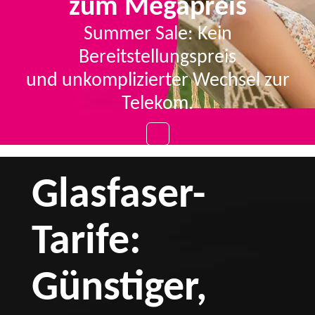
zum Megapreis
Summer Sale: Kein
Bereitstellungspreis
und unkomplizierter Wechsel zur
Telekom.
Glasfaser-
Tarife:
Günstiger,